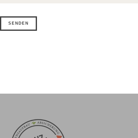
Bitte
lasse
dieses
Feld
leer.