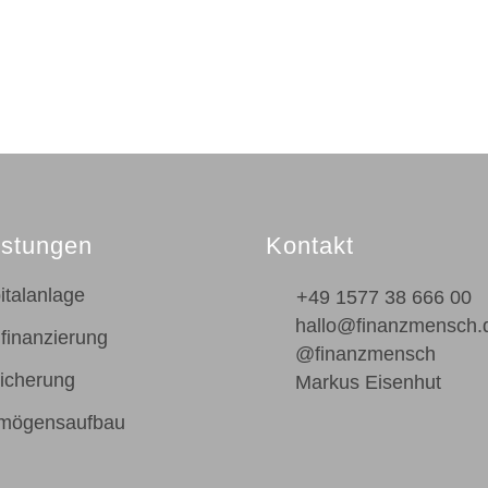
istungen
Kontakt
italanlage
+49 1577 38 666 00
hallo@finanzmensch.
finanzierung
@finanzmensch
icherung
Markus Eisenhut
mögensaufbau