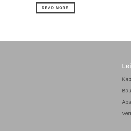
READ MORE
Le
Kap
Bau
Abs
Ver