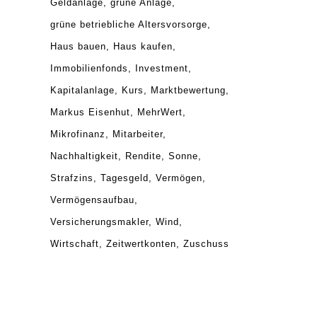
Geldanlage
grüne Anlage
grüne betriebliche Altersvorsorge
Haus bauen
Haus kaufen
Immobilienfonds
Investment
Kapitalanlage
Kurs
Marktbewertung
Markus Eisenhut
MehrWert
Mikrofinanz
Mitarbeiter
Nachhaltigkeit
Rendite
Sonne
Strafzins
Tagesgeld
Vermögen
Vermögensaufbau
Versicherungsmakler
Wind
Wirtschaft
Zeitwertkonten
Zuschuss