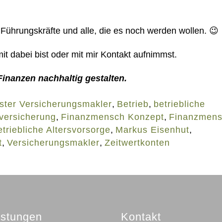
, Führungskräfte und alle, die es noch werden wollen. 😉
it dabei bist oder mit mir Kontakt aufnimmst.
Finanzen nachhaltig gestalten.
ster Versicherungsmakler
,
Betrieb
,
betriebliche
nversicherung
,
Finanzmensch Konzept
,
Finanzmen
triebliche Altersvorsorge
,
Markus Eisenhut
,
t
,
Versicherungsmakler
,
Zeitwertkonten
istungen
Kontakt