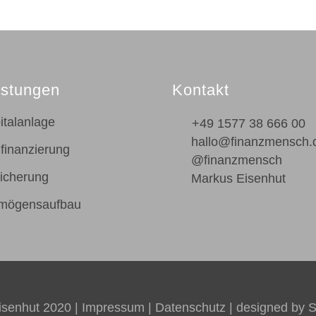
istungen
Kontakt
italanlage
+49 1577 38 666 00
hallo@finanzmensch.
finanzierung
@finanzmensch
icherung
Markus Eisenhut
mögensaufbau
isenhut 2020 |
Impressum
|
Datenschutz
| designed by
S