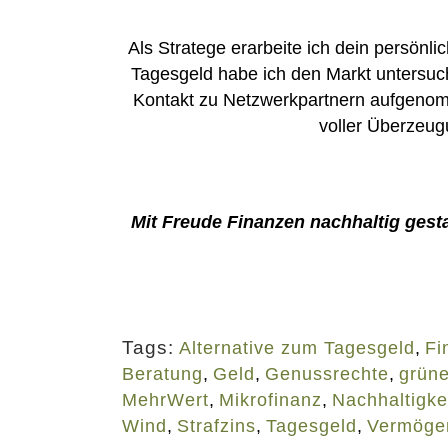
Als Stratege erarbeite ich dein persönl
Tagesgeld habe ich den Markt untersuc
Kontakt zu Netzwerkpartnern aufgenomm
voller Überzeu
Mit Freude Finanzen nachhaltig gest
Tags:
Alternative zum Tagesgeld
,
Fi
Beratung
,
Geld
,
Genussrechte
,
grün
MehrWert
,
Mikrofinanz
,
Nachhaltigke
Wind
,
Strafzins
,
Tagesgeld
,
Vermöge