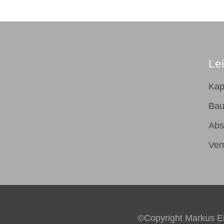
Le
Kap
Bau
Abs
Ver
©Copyright Markus E