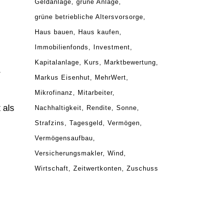
Geldanlage
grüne Anlage
grüne betriebliche Altersvorsorge
Haus bauen
Haus kaufen
Immobilienfonds
Investment
Kapitalanlage
Kurs
Marktbewertung
.
Markus Eisenhut
MehrWert
Mikrofinanz
Mitarbeiter
 als
Nachhaltigkeit
Rendite
Sonne
Strafzins
Tagesgeld
Vermögen
Vermögensaufbau
Versicherungsmakler
Wind
Wirtschaft
Zeitwertkonten
Zuschuss