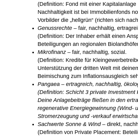
(Definition: Fond mit einer Kapitalanla
Nachhaltigkeit ist bei Immobilienfonds no
Vorbilder die „hellgrün“ (richten sich nach
Genussrechte
– fair, nachhaltig, ertragre
(Definition: Der Inhaber erhält einen A
Beteiligungen an regionalen Biolandhöfe
Mikrofinanz
– fair, nachhaltig, sozial.
(Definition: Kredite für Kleingewerbetrei
Unterstützung der dritten Welt mit deine
Beimischung zum Inflationsausgleich se
Pangaea
– ertragreich, nachhaltig, ökolo
(Definition: Schicht 3 private Investment
Deine Anlagebeiträge fließen in den ertrag
regenerative Energiegewinnung (Wind- un
Stromerzeugung und -verkauf erwirtscha
Sachwerte Sonne & Wind
– direkt, nachh
(Definition von Private Placement: Beteil