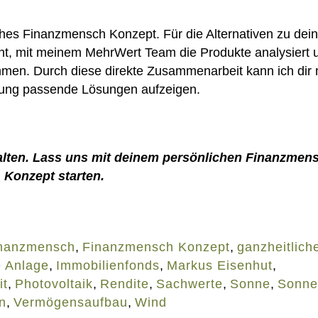
iches Finanzmensch Konzept. Für die Alternativen zu de
ht, mit meinem MehrWert Team die Produkte analysiert 
en. Durch diese direkte Zusammenarbeit kann ich dir 
gung passende Lösungen aufzeigen.
alten. Lass uns mit deinem persönlichen Finanzmen
Konzept starten.
nanzmensch
,
Finanzmensch Konzept
,
ganzheitlich
e Anlage
,
Immobilienfonds
,
Markus Eisenhut
,
it
,
Photovoltaik
,
Rendite
,
Sachwerte
,
Sonne
,
Sonne
n
,
Vermögensaufbau
,
Wind