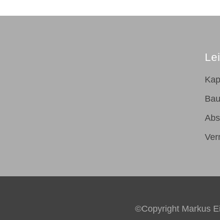
Le
Kap
Bau
Abs
Ver
©Copyright Markus E