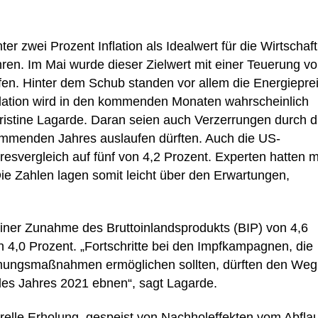
ter zwei Prozent Inflation als Idealwert für die Wirtschaft
ahren. Im Mai wurde dieser Zielwert mit einer Teuerung v
offen. Hinter dem Schub standen vor allem die Energiepre
nflation wird in den kommenden Monaten wahrscheinlich
ristine Lagarde. Daran seien auch Verzerrungen durch d
ommenden Jahres auslaufen dürften. Auch die US-
esvergleich auf fünf von 4,2 Prozent. Experten hatten m
ie Zahlen lagen somit leicht über den Erwartungen,
iner Zunahme des Bruttoinlandsprodukts (BIP) von 4,6
n 4,0 Prozent. „Fortschritte bei den Impfkampagnen, die
mungsmaßnahmen ermöglichen sollten, dürften den Weg 
des Jahres 2021 ebnen“, sagt Lagarde.
urelle Erholung, gespeist von Nachholeffekten vom Abfla