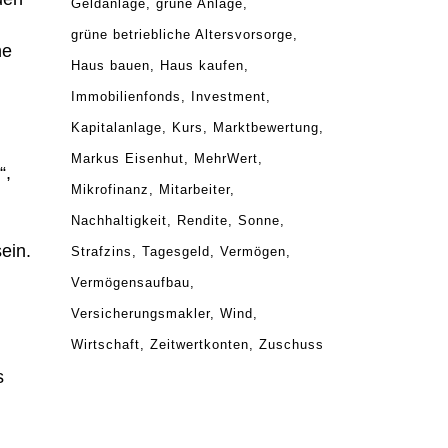
Geldanlage
grüne Anlage
grüne betriebliche Altersvorsorge
he
Haus bauen
Haus kaufen
Immobilienfonds
Investment
Kapitalanlage
Kurs
Marktbewertung
Markus Eisenhut
MehrWert
“,
Mikrofinanz
Mitarbeiter
Nachhaltigkeit
Rendite
Sonne
ein.
Strafzins
Tagesgeld
Vermögen
Vermögensaufbau
Versicherungsmakler
Wind
Wirtschaft
Zeitwertkonten
Zuschuss
s