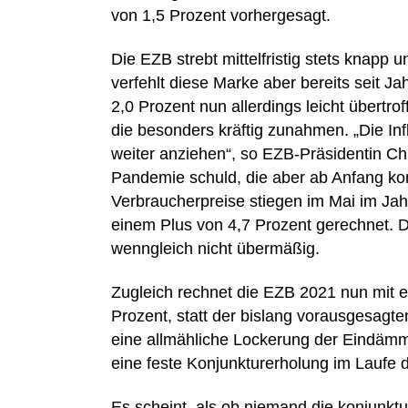
von 1,5 Prozent vorhergesagt.
Die EZB strebt mittelfristig stets knapp un
verfehlt diese Marke aber bereits seit J
2,0 Prozent nun allerdings leicht übertr
die besonders kräftig zunahmen. „Die I
weiter anziehen“, so EZB-Präsidentin Ch
Pandemie schuld, die aber ab Anfang k
Verbraucherpreise stiegen im Mai im Jahr
einem Plus von 4,7 Prozent gerechnet. D
wenngleich nicht übermäßig.
Zugleich rechnet die EZB 2021 nun mit e
Prozent, statt der bislang vorausgesagte
eine allmähliche Lockerung der Eindäm
eine feste Konjunkturerholung im Laufe 
Es scheint, als ob niemand die konjunkt