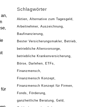
Schlagwörter
 an,
Aktien
Alternative zum Tagesgeld
on
Arbeitnehmer
Auszeichnung
ise,
Baufinanzierung
ie
Bester Versicherungsmakler
Betrieb
betriebliche Altersvorsorge
it
betriebliche Krankenversicherung
Börse
Darlehen
ETFs
Finanzmensch
Finanzmensch Konzept
Finanzmensch Konzept für Firmen
für
Fonds
Förderung
ganzheitliche Beratung
Geld
uen