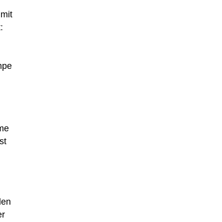
 mit
:
mpe
me
st
den
er